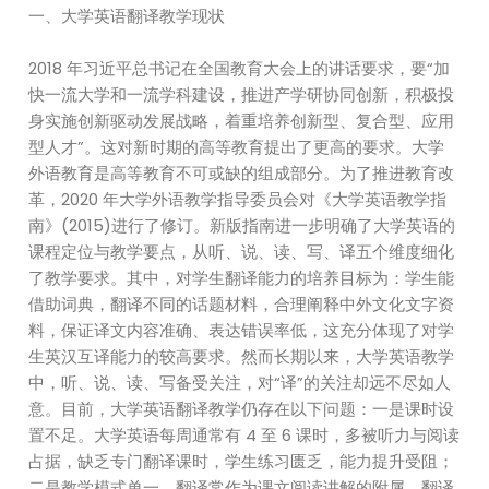
一、大学英语翻译教学现状
2018 年习近平总书记在全国教育大会上的讲话要求，要“加
快一流大学和一流学科建设，推进产学研协同创新，积极投
身实施创新驱动发展战略，着重培养创新型、复合型、应用
型人才”。这对新时期的高等教育提出了更高的要求。大学
外语教育是高等教育不可或缺的组成部分。为了推进教育改
革，2020 年大学外语教学指导委员会对《大学英语教学指
南》(2015)进行了修订。新版指南进一步明确了大学英语的
课程定位与教学要点，从听、说、读、写、译五个维度细化
了教学要求。其中，对学生翻译能力的培养目标为：学生能
借助词典，翻译不同的话题材料，合理阐释中外文化文字资
料，保证译文内容准确、表达错误率低，这充分体现了对学
生英汉互译能力的较高要求。然而长期以来，大学英语教学
中，听、说、读、写备受关注，对“译”的关注却远不尽如人
意。目前，大学英语翻译教学仍存在以下问题：一是课时设
置不足。大学英语每周通常有 4 至 6 课时，多被听力与阅读
占据，缺乏专门翻译课时，学生练习匮乏，能力提升受阻；
二是教学模式单一。翻译常作为课文阅读讲解的附属，翻译