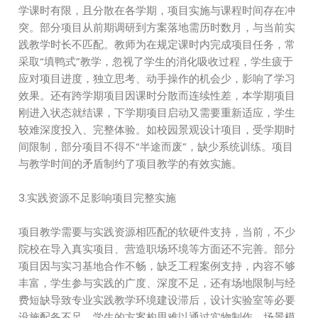
学课时有限，且分散在各学期，项目实施与课程时间存在冲
突。部分项目从前期调研到方案落地需历时数月，与当前实
践教学时长不匹配。教师为在规定课时内完成项目任务，常
采取“填鸭式”教学，忽视了学生的消化吸收过程，学生疲于
应对项目进度，独立思考、动手操作的机会少，影响了学习
效果。还有跨学期项目因课时分散而连续性差，本学期项目
刚进入状态就结课，下学期项目启动又需要重新适应，学生
较难深度投入、完整体验。如校园景观设计项目，受学期时
间限制，部分项目不得不“半途而废”，缺少系统训练。项目
与教学时间的矛盾制约了项目教学的有效实施。
3.实践资源不足影响项目完整实施
项目教学需要与实践资源相匹配的软硬件支持，当前，不少
院校在导入真实项目、营造职场环境等方面还不完善。部分
项目因与实习基地合作不畅，缺乏工程案例支持，内容不够
丰富，学生参与实践的广度、深度不足，还有场地限制与经
费短缺导致专业实践教学环境建设滞后，设计实验室等必要
设施配备不足，学生的方案构思难以通过实物制作、场景模