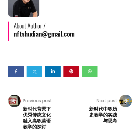
About Author /
nftshudian@gmail.com
Previous post
Next post
新时代背景下
新时代中职历
优秀传统文化
史教学的实践
融入高职英语
与思考
教学的探讨