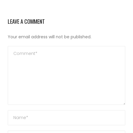
LEAVE A COMMENT
Your email address will not be published.