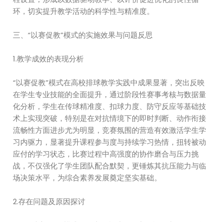
环，切实提升教学活动的科学性与精准度。
三、“以赛促教”模式的实施效果与问题反思
1.教学成效的表现分析
“以赛促教”模式在高校排球教学实践中成果显著，突出反映
在学生专业技能的全面提升，通过阶段性赛事考核与数据量
化分析，学生在传球精准度、扣球力度、防守反应等基础技
术上实现突破，特别是在对抗情境下的即时判断、动作衔接
流畅性方面进步尤为明显，竞赛氛围的营造有效激活学生学
习内驱力，显著提升课程参与度与持续学习热情，扭转被动
应付的学习状态，比赛过程中高强度的协作磨合与压力挑
战，不仅强化了学生团队配合默契，更锤炼其抗压能力与临
场决策水平，为综合素养发展奠定坚实基础。
2.存在问题及原因探讨