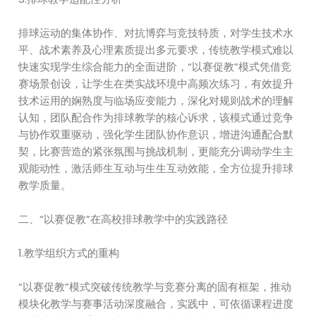
排球运动的集体协作、对抗博弈与竞技特质，对学生技术水
平、战术素养及心理素质提出多元要求，传统教学模式难以
快速实现学生综合能力的全面进阶，“以赛促教”模式凭借竞
赛场景创设，让学生在类实战环境中高频次练习，有效提升
技术运用的娴熟度与临场应变能力，深化对规则战术的理解
认知，团队配合作为排球教学的核心诉求，该模式通过竞争
与协作双重驱动，强化学生团队协作意识，增进沟通配合默
契，比赛营造的紧张氛围与挑战机制，更能充分调动学生主
观能动性，激活师生互动与生生互动效能，全方位提升排球
教学质量。
二、“以赛促教”在高校排球教学中的实践路径
1.教学组织方式的重构
“以赛促教”模式突破传统教学与竞赛分离的固有框架，推动
模块化教学与赛事活动深度融合，实践中，可依循课程进度