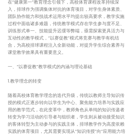
在“健康第一”教育理念引领下，高校体育课程改革持续深
入，排球作为强调集体对抗的体育项目，对学生身体素质、
团队协作能力和技战术运用水平均提出较高要求，教学实施
过程中面临诸多难题，传统教学模式存在学生参与度不足、
训练形式单一、技能提升迟缓等弊端，亟需探索更具活力与
互动性的教学模式，“以赛促教”模式将竞赛与教学有机结
合，为高校排球课程注入全新动能，对提升学生综合素养与
课堂教学效果具有重要意义。
一、“以赛促教”教学模式的内涵与理论基础
1.教学理念的转变
随着高校体育教学理念的迭代升级，传统以教师主导知识传
授的模式正逐步转向以学生为中心、聚焦能力培养与实践应
用的教学范式，在此变革中，教师角色从单纯的知识传递者
转变为学习活动的引导者与组织者，学生则从被动接受知识
的客体转型为主动参与的实践主体，排球教学作为高度依赖
实践的体育项目，尤其需要实现从“知识传授”向“应用能力培