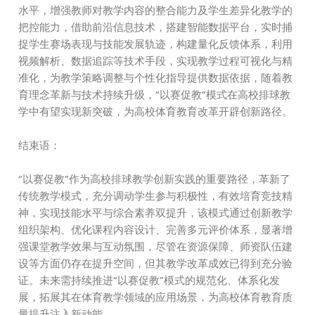
水平，增强教师对教学内容的整合能力及学生差异化教学的
把控能力，借助前沿信息技术，搭建智能数据平台，实时捕
捉学生赛场表现与技能发展轨迹，构建量化反馈体系，利用
视频解析、数据追踪等技术手段，实现教学过程可视化与精
准化，为教学策略调整与个性化指导提供数据依据，随着教
育理念革新与技术持续升级，“以赛促教”模式在高校排球教
学中有望实现新突破，为高校体育教育改革开辟创新路径。
结束语：
“以赛促教”作为高校排球教学创新实践的重要路径，革新了
传统教学模式，充分调动学生参与积极性，有效培育竞技精
神，实现技能水平与综合素养双提升，该模式通过创新教学
组织架构、优化课程内容设计、完善多元评价体系，显著增
强课堂教学效果与互动氛围，尽管在资源保障、师资队伍建
设等方面仍存在提升空间，但其教学改革成效已得到充分验
证。未来需持续推进“以赛促教”模式的规范化、体系化发
展，拓展其在体育教学领域的应用场景，为高校体育教育质
量提升注入新动能。