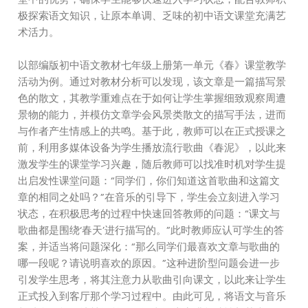
极探索语文知识，让原本单调、乏味的初中语文课堂充满艺
术活力。
以部编版初中语文教材七年级上册第一单元《春》课堂教学
活动为例。通过对教材分析可以发现，该文章是一篇描写景
色的散文，其教学重难点在于如何让学生掌握细致观察周遭
景物的能力，并模仿文章学会风景类散文的描写手法，进而
与作者产生情感上的共鸣。基于此，教师可以在正式授课之
前，利用多媒体设备为学生播放流行歌曲《春泥》，以此来
激发学生的课堂学习兴趣，随后教师可以找准时机对学生提
出启发性课堂问题：“同学们，你们知道这首歌曲和这篇文
章的相同之处吗？”在音乐的引导下，学生会立刻进入学习
状态，在积极思考的过程中快速回答教师的问题：“课文与
歌曲都是围绕‘春天’进行描写的。”此时教师应认可学生的答
案，并适当将问题深化：“那么同学们最喜欢文章与歌曲的
哪一段呢？请说明喜欢的原因。”这种进阶型问题会进一步
引发学生思考，将其注意力从歌曲引向课文，以此来让学生
正式投入到客厅那个学习过程中。由此可见，将语文与音乐