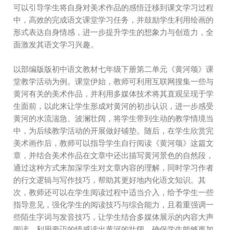
可以引导学生将自身对美术作品的感悟迁移到课文学习过程
中，高效的完成语文课堂学习任务，并鼓励学生利用绘画的
形式表达自身情感，进一步提升学生的想象力与创造力，全
面激发其语文学习兴趣。
以部编版版初中语文教材七年级下册第二单元《黄河颂》课
堂教学活动为例。课堂伊始，教师可利用互联网搜集一些与
黄河有关的美术作品，并利用多媒体技术将其直观呈现于学
生面前，以此来让学生形成对黄河的初步认识，进一步感受
黄河的水流湍急、波澜壮阔，将学生带到生动的教学情境当
中，为后续教学活动的开展做好铺垫。随后，在学生欣赏完
美术画作后，教师可以指导学生自行阅读《黄河颂》这篇文
章，并结合美术作品在文章中还出描写黄河景色的自然段，
通过这种方式来加深学生对文章内容的理解，同时学习作者
的行文逻辑与写作技巧，帮助其更好地内化语文知识。其
次，教师还可以在学生阅读过程中适当介入，给予学生一些
指导意见，强化学生的阅读技巧与综合能力，且着重强调一
些陌生字词与发音技巧，让学生结合多媒体展示的内容大声
阅读，利用豪迈的情感读出黄河的壮阔，确保学生能够更加