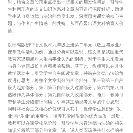
时，结合文章段落重点提出一些相关的启发性问题，引导学
生利用现有的语文知识体系对文章内容进行深度解析，确保
学生从自身道德与法治的角度出发，深度思考课文的核心主
题，与作者产生情感上的共鸣，从而凸显出语文科的育人价
值。
以部编版初中语文教材九年级上册第二单元《敬业与乐业》
课堂教学活动为例。通过分析可以发现，该文章是我国近代
教育家梁启超对人生与事业关系的剖析，对于学生未来发展
与身心健康成长具有积极的帮助。基于此，教师可以在具体
教学活动中，引导学生自主阅读文章，并站在道德与法治角
度进行思考，将整个文章划分为四个部分：第一到第三自然
段为起始部分；第四第五自然段为过渡部分；第六到第八自
然段作为具体部分；第九自然段为收尾部分。随后，教师可
带领学生分段进行阅读，引导其主动思考文章的中心思想，
同时将社会主义核心价值观引入其中，促使学生意识到“敬
业”与“乐业”的重要性，培养其爱岗敬业的优秀品质。最后，
教师可以在课堂收尾阶段，引导学生录音道德与法治的相关
知识分析第三部分的文章，说一说人类应该保持什么样的生