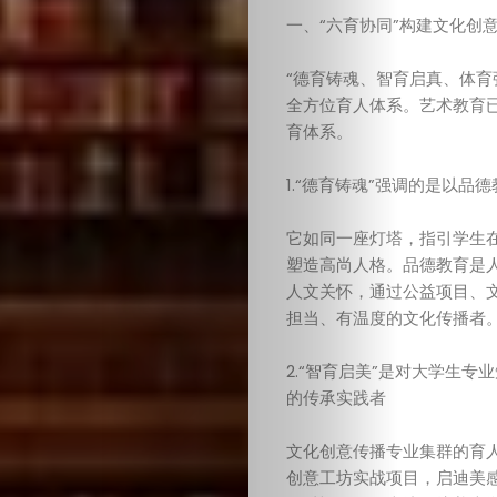
一、“六育协同”构建文化创
“德育铸魂、智育启真、体育
全方位育人体系。艺术教育
育体系。
1.“德育铸魂”强调的是以
它如同一座灯塔，指引学生
塑造高尚人格。品德教育是
人文关怀，通过公益项目、
担当、有温度的文化传播者
2.“智育启美”是对大学生
的传承实践者
文化创意传播专业集群的育
创意工坊实战项目，启迪美