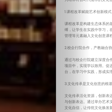
页
1.课程改革赋能艺术创新模
教
课程改革是构建生态体系的
缚，让学生在实践中学习，
育
管理等元素融入文化创意课
与
2.校企行院合作，产教融合
心
通过与校企行院建立深度合
项目中，实现学以致用。促
理
台，在学习中实践，形成实
3.文化传承是文化创意的根
健
文化传承活化资源，创新表
康
与创新表达。通过举办艺术
文化自信，让传统文化焕发