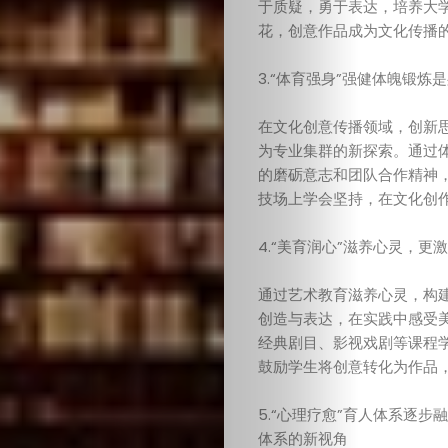
于质疑，勇于表达，培养大
花，创意作品成为文化传播
3.“体育强身”强健体魄锻炼
在文化创意传播领域，创新
为专业集群的新探索。通过
的磨砺意志和团队合作精神
技场上学会坚持，在文化创
4.“美育润心”滋养心灵，更
通过艺术教育滋养心灵，构
创造与表达，在实践中感受
经典剧目、影视戏剧等课程
鼓励学生将创意转化为作品
5.“心理疗愈”育人体系逐
体系的新视角