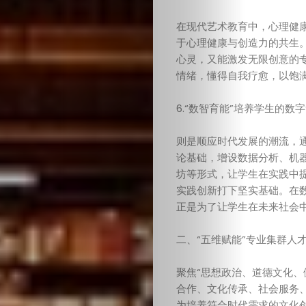
在现代艺术教育中，心理健
于心理健康与创造力的共生
心灵，又能激发无限创意的
情绪，懂得自我疗愈，以饱
6.“数智育能”培养学生的数
回
则是顺应时代发展的潮流，
到
论基础，增设数据分析、机
坊等形式，让学生在实践中
出
实践创新打下坚实基础。在
正是为了让学生在未来社会
版
二、“五维赋能”专业集群人
社
聚焦“思想政治、道德文化、
首
合作、文化传承、社会服务
为培养符合时代需求的文化