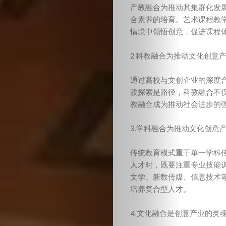
于
产教融合为推动其集群化发
合素养的培育。艺术课程教
情境中领悟创意，促进课程
我
2.科教融合为推动文化创意
们
通过高校与文创企业的深度
联
践探索是路径，科教融合不
教融合成为推动社会进步的
系
3.学科融合为推动文化创意
我
传统教育模式重于单一学科
们
人才时，既要注重专业技能
文学、新数传媒、信息技术
培养复合型人才。
征
4.文化融合是创意产业的灵
稿