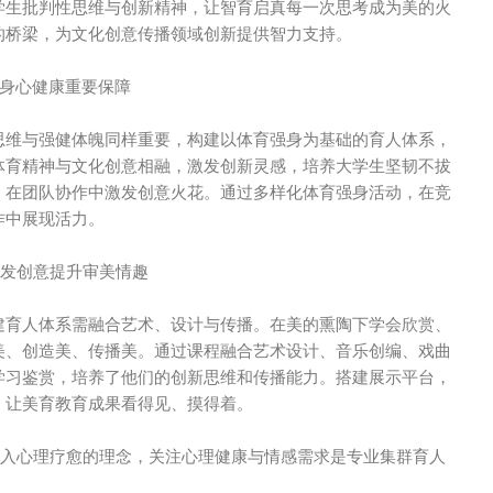
学生批判性思维与创新精神，让智育启真每一次思考成为美的火
的桥梁，为文化创意传播领域创新提供智力支持。
是身心健康重要保障
思维与强健体魄同样重要，构建以体育强身为基础的育人体系，
体育精神与文化创意相融，激发创新灵感，培养大学生坚韧不拔
，在团队协作中激发创意火花。通过多样化体育强身活动，在竞
作中展现活力。
激发创意提升审美情趣
建育人体系需融合艺术、设计与传播。在美的熏陶下学会欣赏、
美、创造美、传播美。通过课程融合艺术设计、音乐创编、戏曲
学习鉴赏，培养了他们的创新思维和传播能力。搭建展示平台，
，让美育教育成果看得见、摸得着。
步融入心理疗愈的理念，关注心理健康与情感需求是专业集群育人