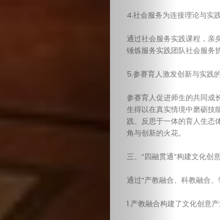
人
4.社会服务为连接理论与实
才
通过社会服务实践课程，亲
培
锤炼服务实践团队社会服务
养
5.参赛育人激发创新与实践
参赛育人促进师生的共同成
综
生得以在真实情境中磨砺技
践、反思于一体的育人生态
合
角与创新的火花。
论
三、“四融贯通”构建文化创
坛
通过“产教融合、科教融合、
关
1.产教融合构建了文化创意