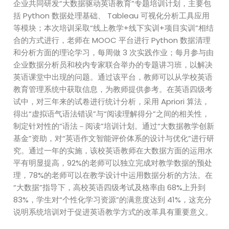
企业共同研发“大数据驱动英语教育”专题培训计划，主要包
括 Python 数据处理基础、 Tableau 可视化分析工具应用
等模块；本次培训采取“线上教学+线下实训+项目实训”相结
合的方式进行，老师在 MOOC 平台进行 Python 数据清理
和分析方面的理论学习，每周做 3 次实践作业；每月参与由
企业数据分析员和校内专家联合举办的专题讲习班，以解决
英语课堂中出现的问题。通过该平台，教师可以从学校英语
教育管理系统中获取信息，为教师提供参考。在英语四级考
试中，对三年来的试卷进行统计分析，采用 Apriori 算法，
得出“虚拟语气语法错误”与“阅读理解得分”之间的相关性，
制定针对性的“语法－阅读”培训计划。通过“大数据教学创新
基金”资助，对“英语作文智能评价体系的设计与优化”进行研
究。通过一年的实施，该校英语教师在大数据方面的运用水
平有明显提高，92%的老师可以独立完成对教学数据的预处
理，78%的老师可以在教学设计中运用数据分析的方法。在
“大数据”指导下，高校英语四级考试及格率由 68%上升到
83%，学生对“个性化学习资源”的满意度达到 41%，这充分
说明系统培训对于促进英语教学方式的改革具有重要意义。