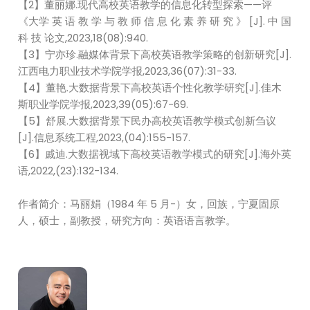
【2】董丽娜.现代高校英语教学的信息化转型探索——评
《大学 英 语 教 学 与 教 师 信 息 化 素 养 研 究 》 [J]. 中 国
科 技 论文,2023,18(08):940.
【3】宁亦珍.融媒体背景下高校英语教学策略的创新研究[J].
江西电力职业技术学院学报,2023,36(07):31-33.
【4】董艳.大数据背景下高校英语个性化教学研究[J].佳木
斯职业学院学报,2023,39(05):67-69.
【5】舒展.大数据背景下民办高校英语教学模式创新刍议
[J].信息系统工程,2023,(04):155-157.
【6】戚迪.大数据视域下高校英语教学模式的研究[J].海外英
语,2022,(23):132-134.
作者简介：马丽娟（1984 年 5 月-）女，回族，宁夏固原
人，硕士，副教授，研究方向：英语语言教学。